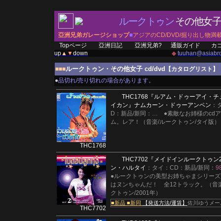
ルークトゥン
その他女
亞洲兄弟ガレージショップ
■
アジアのCD/DVD/掘り出し物満
Topページ
亞洲日記
亞洲兄弟?
通販ガイド
カ
up
▲
▼
down
◆
tuuhan@asiabro
ルークトゥン・その他女子 cd/dvd
■■■
【カタログリスト】
●
品切れ/売り切れの場合があります。
THC1768
『ルアム・ドゥーアイ・チ
イカン』
ナムカーン・ドゥーアンペン
：
D：新品/新同：
…
●素敵なお姉様のcd
ム。レア！（音楽/ルークトゥン/タイ版）
THC1768
THC7702
『メイドインルークトゥン
ン・ハルタイ
：タイ：CD：新品/新同：
9
●ルークトゥンの美型お姉ちゃまシリーズ
はヌンちゃんだ！ 全12トラック。（音楽
クトゥン/2001年）
■新品
■新同
【発送方法/運賃】
佐川ゆうメー
THC7702