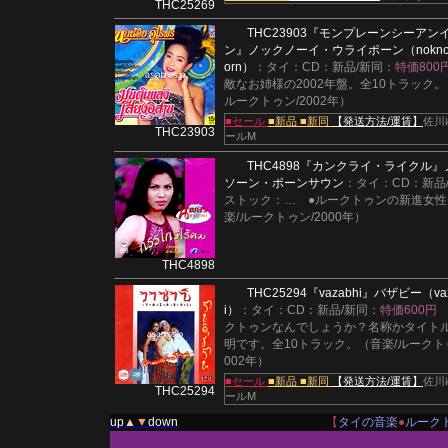
THC25269
THC23903
『モンプレーンシーアン
ン』
ノックノーイ・ウライポーン（noknoi u
orn）
：タイ：CD：新品/新同：
特価800
敵なお姉様の2002年盤。全10トラック。
ルークトゥン/2002年）
■セール
■新品
■新同
【発送方法/運賃】
佐川
THC23903
ールM
THC4898
『カンクライ・ライクル』
ソーン・ポーンサウン
：タイ：CD：新品
ストック：
…
●ルークトゥンの新進女性
楽/ルークトゥン/2000年）
THC4898
THC25294
『vazabhi』
バザビー（vaz
i）
：タイ：CD：新品/新同：
特価600円
クトゥンなんでしょうか？名称かタイト
明です。全10トラック。（音楽/ルークトゥ
002年）
■セール
■新品
■新同
【発送方法/運賃】
佐川
THC25294
ールM
up
▲
▼
down
【
タイの音楽
●
ルーク