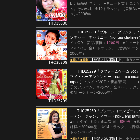
D：新品/新同：
…
●キュート女子によ
ム。そのvcd。全10トラック。（音楽/ル
ゥン/2006年）
THD25030
THC25308
『プルーン...プワンチャ
ンチャー・チャリニー（nongja chalinee
イ：CD：新品/新同：
1200円
●キュー
アルバム。全11トラック。（音楽/ルーク
2005年）
■新品
■新同
【発送方法/運賃】
佐川ゆうメー
THC25308
THD25299
『ジプヌームケーム vcd
マイ・ムーアンクンペー（nongmai muan
mpae）
：タイ：VCD：新品/新同：
…
子のアルバム。そのvcd。全10トラック
楽/ルークトゥン/2005年）
THD25299
THC25269
『プレーンコーンピー』
ーアン・ジャンティマー（nokEieng janti
a）
：タイ：CD：新品/新同：
980円
●
姉様の2004年盤。全14トラック。（音楽
トゥン/2002年）
■新品
■新同
【発送方法/運賃】
佐川ゆうメー