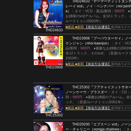
THD24633
『ヤーマーティットタン
レーイ vcd』
ノイ・ペンナパー（noi penh
a）
：タイ：VCD：新品/新同：
980円
●
お姉様のvcdアルバム。全10トラック。（
ルークトゥン/2003年）
■新品
■新同
【発送方法/運賃】
佐川ゆうメー
THD24633
THD23908
『プーバウターヤイ』
ノ
ケンジャン（nhoi kaenjun）
：タイ：VC
品/新同：
980円
●素敵なお姉様の2003
全12トラック。そのvcd。（音楽/ルーク
2003年）
■新品
■新同
【発送方法/運賃】
佐川ゆうメー
THD23908
THC25302
『フアチャイスットサネ
ノーンケーウ・プラスダー
：タイ：CD：
同：
980円
●素敵お姉様のアルバム。全
ック。（音楽/ルークトゥン/2001年）
■新品
■新同
【発送方法/運賃】
佐川ゆうメー
THC25302
THD25030
『エプスーン vcd』
ノー
ー・チャリニー（nongja chalinee）
：タ