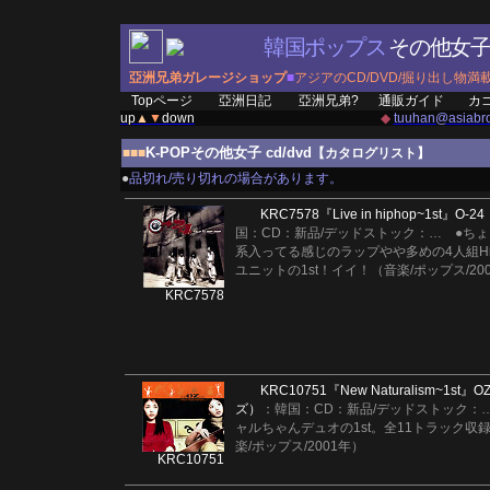
韓国ポップス
その他女
亞洲兄弟ガレージショップ
■
アジアのCD/DVD/掘り出し物満
Topページ
亞洲日記
亞洲兄弟?
通販ガイド
カ
up
▲
▼
down
◆
tuuhan@asiabro
K-POPその他女子 cd/dvd
■■■
【カタログリスト】
●
品切れ/売り切れの場合があります。
KRC7578
『Live in hiphop~1st』
O-24
国：CD：新品/デッドストック：
…
●ち
系入ってる感じのラップやや多めの4人組Hi
ユニットの1st！イイ！（音楽/ポップス/20
KRC7578
KRC10751
『New Naturalism~1st』
O
ズ）
：韓国：CD：新品/デッドストック：
ャルちゃんデュオの1st。全11トラック収
楽/ポップス/2001年）
KRC10751