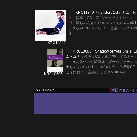
KRC11840
『first story 1st』
キム・ヒ
ュ
：韓国：CD：新品/デッドストック：
ワイ娘ちゃんキムヒョンジュちゃんの全1
ック収録1stアルバム！（音楽/ポップス/20
年）
KRC11840
KRC10605
『Shadow of Your Smile~1
ム・ユナ
：韓国：CD：新品/デッドストッ
…
●人気バンド紫雨林の紅一点ヴォーカ
ナちゃまのソロ1st。全14トラック収録CD
セイ集付！（音楽/ポップス/2001年）
KRC10605
up
▲
▼
down
【
韓国の音楽
●
ポ