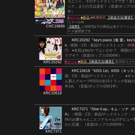
ユニット。そのデッドストックです！全1
ック。まだの方は是非！（音楽/ポップス/2
年）
■セール
■新品
■数量限定
【発送方法/運賃】
うメールM
CHC19899
【状態】
☆300円以下の商品は未クリーニン
ース袋現状です。
KRC20292
『key's piano 1集 愛』
key's
o
：韓国：CD：新品/デッドストック：
特価
円
●名前はkey's~でよいのか？ 韓国の
ラアキ？（音楽/ポップス/2006年）
■セール
■新品
【発送方法/運賃】
佐川ゆうメー
KRC20292
KRC10618
『KISS 1st』
KISS（キッス
国：CD：新品/デッドストック：
…
●ギ
ん新人グループKISSの全15トラック収録の2
年1st。（音楽/ポップス/2001年）
KRC10618
KRC7371
『Give it up』
キム・ソナ（Ki
A）
：韓国：CD：新品/デッドストック：
待のお嬢ちゃんことソナちゃんのデビュー
かに応援。（音楽/ポップス/2000年）
KRC7371