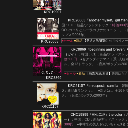
KRC19907
KRC20663
『another myself』
girl frie
国：CD：新品/デッドストック：
特価980
OOLのユリとルーラのリナのユニット。（
ップス/2006年）
■セール
■新品
【発送方法/運賃】
佐川ゆうメー
KRC20663
KRC8869
『beginning and forever』
（ガイ）
：韓国：CD：新品/デッドスト
価500円
●セクシダイナマイト系3人組
ル。全13トラック。（音楽/ポップス/200
■セール
■新品
【発送方法/運賃】
佐川ゆうメ
KRC8869
KRC21157
『introspect』
camilla
：韓
D：新品/Bランク：
…
●新人1st。全16ト
ク。（音楽/ポップス/2003年）
KRC21157
CHC19899
『三心二意』
the color
ー）
：中国：CD：新品/デッドストック
300円
●中韓米の美人おねいちゃん3名