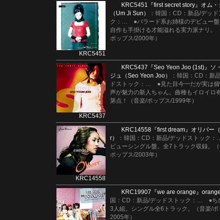
KRC5451
『first secret story』
オム・
（Um Ji Sun）
：韓国：CD：新品/デッド
ク：
…
●バラード系お姉様のデビュー盤
自作も手掛ける才能溢れる実力派ナリ。（
ポップス/2000年）
KRC5451
KRC5437
『Seo Yeon Joo (1st)』
ソ
ジュ（Seo Yeon Joo）
：韓国：CD：新品
ドストック：
…
●見た目今一だが実は
声が魅力の新人ちゃん。曲種もイロイロ
第点！（音楽/ポップス/1999年）
KRC5437
KRC14558
『first dream』
オリバー（O
r）
：韓国：CD：新品/デッドストック：
ビューシングル盤。全7トラック収録。（
ポップス/2003年）
KRC14558
KRC19907
『we are orange』
orang
国：CD：新品/デッドストック：
…
●ち
3人組。シングル全6トラック。（音楽/ポ
2005年）