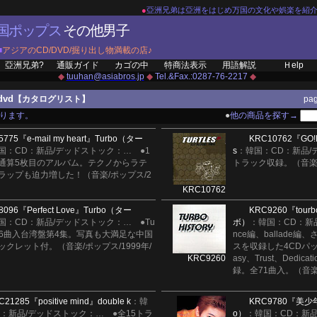
●
亞洲兄弟は亞洲をはじめ万国の文化や娯楽を紹
国ポップス
その他男子
■
アジアのCD/DVD/掘り出し物満載の店♪
亞洲兄弟?
通販ガイド
カゴの中
特商法表示
用語解説
Ｈelp
◆
tuuhan@asiabros.jp
◆
Tel.&Fax.:0287-76-2217
◆
dvd
【カタログリスト】
pa
あります。
●
他の商品を探す→
5775
『e-mail my heart』
Turbo（ター
KRC10762
『GO!
国：CD：新品/デッドストック：
…
●1
s
：韓国：CD：新品/
通算5枚目のアルバム。テクノからラテ
トラック収録。（音楽/
ラップも迫力増した！（音楽/ポップス/2
KRC10762
8096
『Perfect Love』
Turbo（ター
KRC9260
『tourb
国：CD：新品/デッドストック：
…
●Tu
ボ）
：韓国：CD：新
全16曲入台湾盤第4集。写真も大満足な中国
nce編、ballade
クレット付。（音楽/ポップス/1999年/
スを収録した4CDパック登
KRC9260
asy、Trust、Dedi
録。全71曲入。（音楽/
C21285
『positive mind』
double k
：韓
KRC9780
『美少年
D：新品/デッドストック：
…
●全15トラ
o）
：韓国：CD：新品