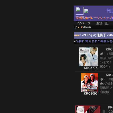
韓
亞洲兄弟ガレージショップ
Topページ
亞洲日記
up
▲
▼
down
K-POPその他男子 cd/
■■■
●
品切れ/売り切れの場合が
KRC
ボ）
：韓
年ぶりの
ンまで！
000年）
KRC5775
KRC
ボ）
：韓
rboの
語歌詞ブッ
台湾版）
KRC8096
KR
国：C