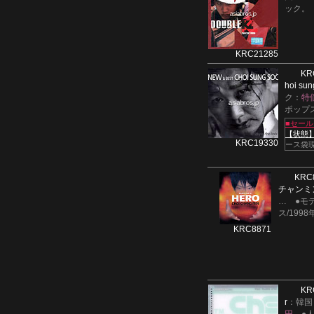
ック。（
KRC21285
KR
hoi su
ク：
特
ポップス
■セー
【状態
KRC19330
ース袋
KRC
チャンミ
…
●モ
ス/199
KRC8871
KR
r
：韓国