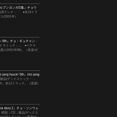
ルブンヨンガ/2集』
チョウ
/Bランク：
…
●全14トラ
ス/2001年）
 6th』
チョ・ギュチャン
：
ッドストック：
…
●ベテラ
の2001年6th。（音楽/ポ
 jang hyuck~5th』
cho jang
：新品/デッドストック：
…
ckの5th。全12トラック。（音楽/
a story 2』
チョ・ソンウォ
：韓国：CD：新品/デッドス