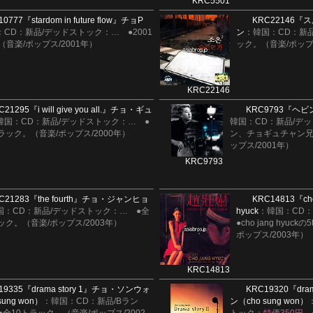
KRC5501
10777
『stardom in future flow』
チョP
KRC22146
『ス
：CD：新品/デッドストック：
…
●2001
ン
：韓国：CD：新品
音楽/ポップス/2001年）
ック。（音楽/ポップ
KRC22146
C21295
『i will give you all.』
チョ・ギュ
KRC9793
『ヘビン
韓国：CD：新品/デッドストック：
…
●
韓国：CD：新品/デ
ラック。（音楽/ポップス/2000年）
ン、チョギュチャン兄貴
ップス/2001年）
KRC9793
C21283
『the fourth』
チョ・ジャンヒョ
KRC14813
『cho
国：CD：新品/デッドストック：
…
●全
hyuck
：韓国：CD
ック。（音楽/ポップス/2003年）
●cho jang hyu
ポップス/2003年）
KRC14813
19335
『drama story 1』
チョ・ソンウォ
KRC19320
『dram
sung won）
：韓国：CD：新品/Bラン
ン（cho sung won）