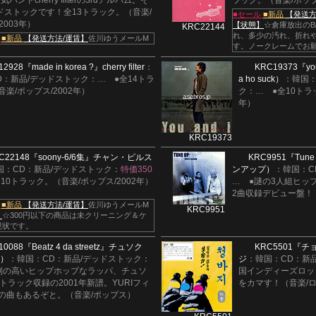
気バンドcherry filterの3rdアルバム。そ
ラック。（音楽/ポップ
ドストックです！全13トラック。（音楽/
■セール
■新品
【発送方
/2003年）
【状態】
☆倉庫放出の
KRC22144
れ、多少の汚れ、折れ
ル
■新品
【発送方法/運賃】
佐川ゆうメールM
す。ノークレームでお
12928
『made in korea ?』
cherry filter
：
KRC19373
『yo
D：新品/デッドストック：
…
●全14トラ
a ho suck）
：韓国：
楽/ポップス/2002年）
ク：
…
●全10トラ
年）
KRC19373
C22148
『soony-6/6集』
チャン・ピルス
KRC9951
『Tune 
国：CD：新品/デッドストック：
特価350
ンアップ）
：韓国：C
全10トラック。（音楽/ポップス/2002年）
…
●謎の3人組ヒップ
2曲収録デビュー盤！（
ル
■新品
【発送方法/運賃】
佐川ゆうメールM
KRC9951
】
☆300円以下の商品は未クリーニング＆ケ
現状です。
10088
『Beatz 4 da streetz』
チュソク
KRC5501
『チ
c）
：韓国：CD：新品/デッドストック：
ジ
：韓国：CD：新
判の高いヒップホップなラッパ、チュソ
国インディーズロッ
トラック収録の2001年新譜。YURIフィ
をカマす！（音楽/
の曲もあるぞと。（音楽/ポップス）