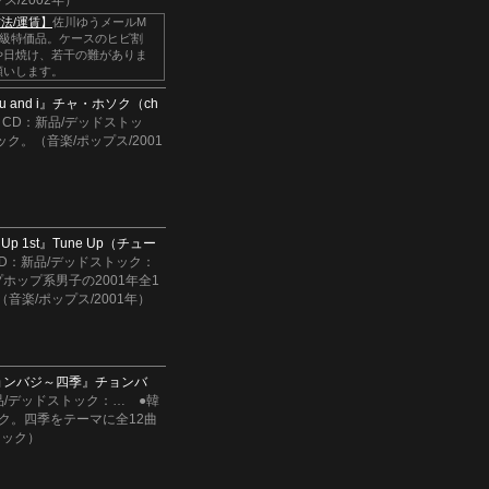
ス/2002年）
法/運賃】
佐川ゆうメールM
B級特価品。ケースのヒビ割
や日焼け、若干の難がありま
願いします。
u and i』
チャ・ホソク（ch
CD：新品/デッドストッ
ック。（音楽/ポップス/2001
Up 1st』
Tune Up（チュー
D：新品/デッドストック：
ホップ系男子の2001年全1
音楽/ポップス/2001年）
ョンバジ～四季』
チョンバ
品/デッドストック：
…
●韓
ク。四季をテーマに全12曲
ロック）