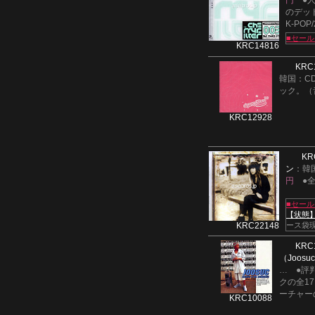
円
●人
のデッ
K-POP
■セー
KRC14816
KRC
韓国：C
ック。（音
KRC12928
KR
ン
：韓
円
●
■セー
【状態
KRC22148
ース袋
KRC
（Joosu
…
●評
クの全17
ーチャー
KRC10088