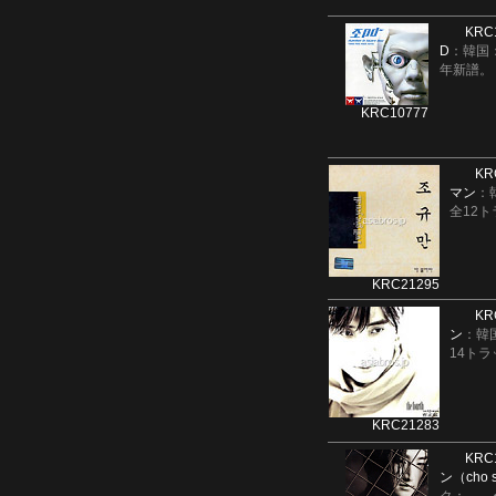
KRC
D
：韓国
年新譜。（
KRC10777
KR
マン
：
全12ト
KRC21295
KR
ン
：韓
14トラ
KRC21283
KRC
ン（cho 