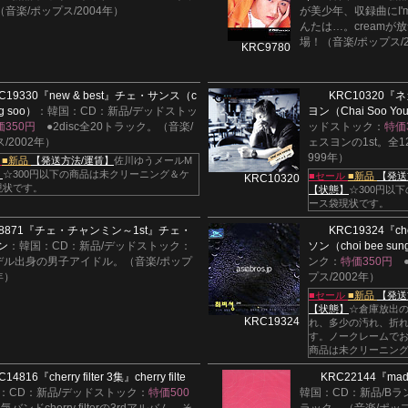
音楽/ポップス/2004年）
が美少年、収録曲にI'm
んたは…。creamが
場！（音楽/ポップス/
KRC9780
C19330
『new & best』
チェ・サンス（c
KRC10320
『ネ
ng soo）
：韓国：CD：新品/デッドストッ
ヨン（Chai Soo Yo
価350円
●2disc全20トラック。（音楽/
ッドストック：
特価
/2002年）
ェスヨンの1st。全1
999年）
ル
■新品
【発送方法/運賃】
佐川ゆうメールM
】
☆300円以下の商品は未クリーニング＆ケ
■セール
■新品
【発送
KRC10320
現状です。
【状態】
☆300円以
ース袋現状です。
8871
『チェ・チャンミン～1st』
チェ・
KRC19324
『ch
ン
：韓国：CD：新品/デッドストック：
ソン（choi bee su
デル出身の男子アイドル。（音楽/ポップ
ンク：
特価350円
8年）
プス/2002年）
■セール
■新品
【発送
【状態】
☆倉庫放出の
KRC19324
れ、多少の汚れ、折
す。ノークレームでお
商品は未クリーニン
C14816
『cherry filter 3集』
cherry filte
KRC22144
『made
：CD：新品/デッドストック：
特価500
韓国：CD：新品/Bラ