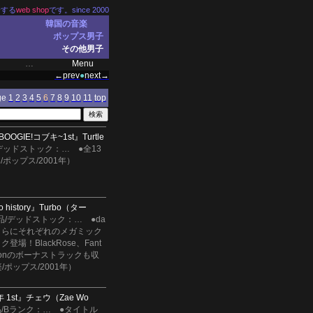
介する
web shop
です。since 2000
韓国の音楽
ポップス男子
その他男子
…
Menu
←prev
●
next→
ge
1
2
3
4
5
6
7
8
9
10
11
top
BOOGIE!コブキ~1st』
Turtle
デッドストック：
…
●全13
ポップス/2001年）
o history』
Turbo（ター
品/デッドストック：
…
●da
編、さらにそれぞれのメガミック
場！BlackRose、Fant
cationのボーナストラックも収
ポップス/2001年）
 1st』
チェウ（Zae Wo
/Bランク：
…
●タイトル