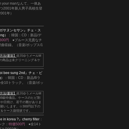
 your manなんて、一体あ
放つ2001年新人男子高校生登
2001年）
ガサヌンセサン』
チェ・ス
ung）
：韓国：CD：新品/デ
300円
●ブルース兄貴なチ
2曲収録。（音楽/ポップス/1
方法/運賃】
佐川ゆうメールM
下の商品は未クリーニング＆ケ
oi bee sung 2nd』
チェ・ビ
ng）
：韓国：CD：新品/Bラ
●全10トラック。（音楽/ポッ
方法/運賃】
佐川ゆうメールM
B級特価品。ケースのヒビ割
れや日焼け、若干の難がありま
願いします。☆300円以下の
グ＆ケース袋現状です。
 in korea ?』
cherry filter
：
ンク：
特価500円
●全14ト