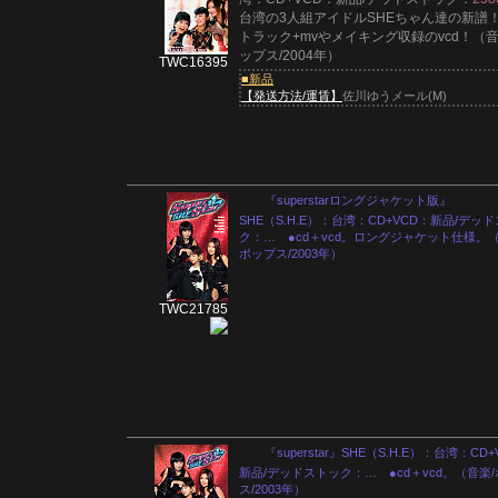
台湾の3人組アイドルSHEちゃん達の新譜！
トラック+mvやメイキング収録のvcd！（音
ップス/2004年）
TWC16395
■新品
【発送方法/運賃】
佐川ゆうメール(M)
『superstarロングジャケット版』
SHE（S.H.E）：台湾：CD+VCD：新品/デッ
ク：… ●cd＋vcd。ロングジャケット仕様。（
ポップス/2003年）
TWC21785
『superstar』SHE（S.H.E）：台湾：CD
新品/デッドストック：… ●cd＋vcd。（音楽
ス/2003年）