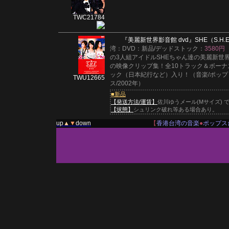
TWC21784
『美麗新世界影音館 dvd』
SHE（S.H.
湾：DVD：新品/デッドストック：
3580円
の3人組アイドルSHEちゃん達の美麗新世
の映像クリップ集！全10トラック＆ボーナ
ック（日本紀行など）入り！（音楽/ポップ
TWU12665
ス/2002年）
■新品
【発送方法/運賃】
佐川ゆうメール(Mサイズ) 
【状態】
シュリンク破れ等ある場合あり。
up
▲
▼
down
【
香港台湾の音楽
●
ポップス