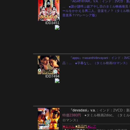
『AGATHIYAR』V.A.：インド：2VCD：
… ●謎が謎呼ぶ超アヤし目のタミル映画発見
ールをかかえる男二人。音楽モノ？（タミル映
音楽系？/マレーシア版）
IDD3451
『appu』rrasanth/devayani：インド：3
品：… ●字幕なし。（タミル映画/ロマンス）
IDD7494
『devadasi』
v.a.
：インド：2VCD：新品
特価2380円
●タミル映画2disc。（タミル
ロマンス）
■セール
■新品[*]
■レア