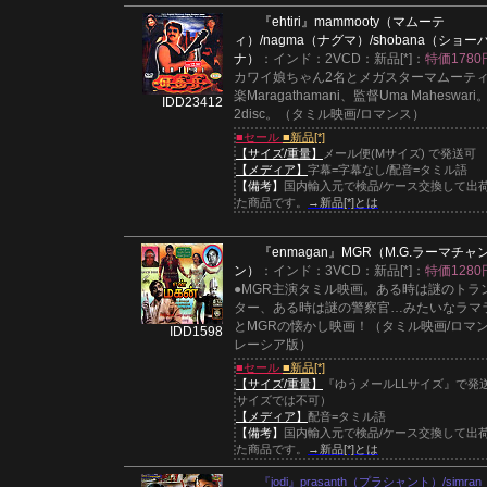
『ehtiri』
mammooty（マムーテ
ィ）/nagma（ナグマ）/shobana（ショー
ナ）
：インド：2VCD：新品[*]：
特価1780
カワイ娘ちゃん2名とメガスターマムーテ
楽Maragathamani、監督Uma Maheswari
IDD23412
2disc。（タミル映画/ロマンス）
■セール
■新品[*]
【サイズ/重量】
メール便(Mサイズ) で発送可
【メディア】
字幕=字幕なし/配音=タミル語
【備考】
国内輸入元で検品/ケース交換して出
た商品です。
→新品[*]とは
『enmagan』
MGR（M.G.ラーマチャ
ン）
：インド：3VCD：新品[*]：
特価1280
●MGR主演タミル映画。ある時は謎のトラ
ター、ある時は謎の警察官…みたいなラマ
とMGRの懐かし映画！（タミル映画/ロマン
IDD1598
レーシア版）
■セール
■新品[*]
【サイズ/重量】
『ゆうメールLLサイズ』で発
サイズでは不可）
【メディア】
配音=タミル語
【備考】
国内輸入元で検品/ケース交換して出
た商品です。
→新品[*]とは
『jodi』prasanth（プラシャント）/simra