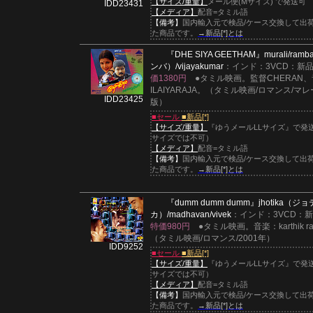
【サイズ/重量】
メール便(Mサイズ) で発送可
IDD23431
【メディア】
配音=タミル語
【備考】
国内輸入元で検品/ケース交換して出
た商品です。
→新品[*]とは
『DHE SIYA GEETHAM』
murali/ram
ンバ）/vijayakumar
：インド：3VCD：新品[
価1380円
●タミル映画。監督CHERAN、
ILAIYARAJA。（タミル映画/ロマンス/マ
IDD23425
版）
■セール
■新品[*]
【サイズ/重量】
『ゆうメールLLサイズ』で発
サイズでは不可）
【メディア】
配音=タミル語
【備考】
国内輸入元で検品/ケース交換して出
た商品です。
→新品[*]とは
『dumm dumm dumm』
jhotika（ジ
カ）/madhavan/vivek
：インド：3VCD：新品
特価980円
●タミル映画。音楽：karthik ra
（タミル映画/ロマンス/2001年）
IDD9252
■セール
■新品[*]
【サイズ/重量】
『ゆうメールLLサイズ』で発
サイズでは不可）
【メディア】
配音=タミル語
【備考】
国内輸入元で検品/ケース交換して出
た商品です。
→新品[*]とは