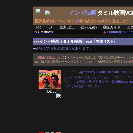
インド映画
タミル映画VC
亞洲兄弟ガレージショップ
■
那須高原から商品を直送します♪
Topページ
亞洲日記
亞洲兄弟?
通販ガイド
カ
up
▲
▼
down
◆
tuuhan@asiabro
インド映画（タミル映画）vcd
■■■
【在庫リスト】
●
品切れ/売り切れの場合があります。
【掲載の商品について】
●メーカーや商品により造作や品質が今一なもの
は、輸入元で検品やケース交換をしています。●未開封品と区別するため
『16 Vayathiniley』kamal haasan（カ
サン）/sridevi（シュリデヴィ）：インド：3V
品：… ●音楽イライヤラジャ、監督Bharathira
（タミル映画/ロマンス）
IDD8544