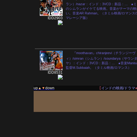
ラン）/nazar：インド：3VCD：新品：… ●
のシムランがイケてる映画。音楽がテーマの映
い。音楽AR Rahman。（タミル映画/ロマンス/1
IDD2903
マレーシア版）
『moothavan』chiranjeevi（チランジーヴ
ィ）/simran（シムラン）/soundarya（サウン
ヤ）：インド：3VCD：新品：… ●音楽Manisa
監督M.Subbaiah。（タミル映画/ロマンス）
IDD8531
up
▲
▼
down
【
インドの映画/ドラマ