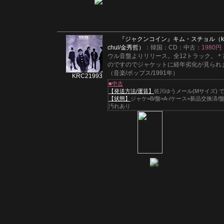
『ジャクンコイン』
キム・スチョル（ki
chul/金秀哲）
：韓国：CD：中古：
1980円
ウル音盤よりリリース。全12トラック。＊
のですのでジャケットに経年劣化が見られ
（音楽/ポップス/1991年）
KRC21993
■中古
【発送方法/運賃】
佐川ゆうメール(Mサイズ) 
【状態】
ジャケ=B/盤=A-/ケース=新品交換済/
汚れあり