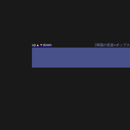
up
▲
▼
down
【
韓国の音楽
●
ポップス