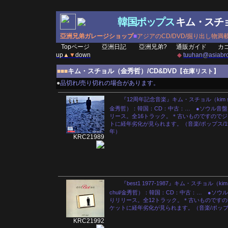
韓国ポップス
キム・スチ
亞洲兄弟ガレージショップ
■
アジアのCD/DVD/掘り出し物満
Topページ
亞洲日記
亞洲兄弟?
通販ガイド
カ
up
▲
▼
down
◆
tuuhan@asiabro
キム・スチョル（金秀哲）/CD&DVD
■■■
【在庫リスト】
●
品切れ/売り切れの場合があります。
『12周年記念音楽』キム・スチョル（kim su 
金秀哲）：韓国：CD：中古：… ●ソウル音
リース。全16トラック。＊古いものですので
トに経年劣化が見られます。（音楽/ポップス/19
年）
KRC21989
『best1 1977-1987』キム・スチョル（kim 
chul/金秀哲）：韓国：CD：中古：… ●ソウ
りリリース。全12トラック。＊古いものです
ケットに経年劣化が見られます。（音楽/ポッ
KRC21992