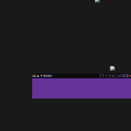
up
▲
▼
down
【
フィリピンの音楽