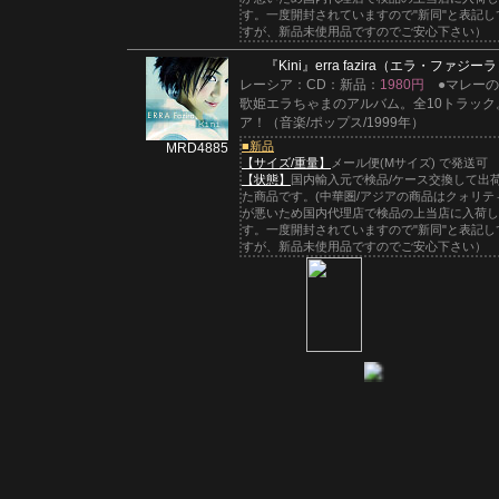
す。一度開封されていますので"新同"と表記し
すが、新品未使用品ですのでご安心下さい）
『Kini』
erra fazira（エラ・ファジー
レーシア：CD：新品：
1980円
●マレーの
歌姫エラちゃまのアルバム。全10トラック
ア！（音楽/ポップス/1999年）
■新品
MRD4885
【サイズ/重量】
メール便(Mサイズ) で発送可
【状態】
国内輸入元で検品/ケース交換して出
た商品です。(中華圏/アジアの商品はクォリテ
が悪いため国内代理店で検品の上当店に入荷し
す。一度開封されていますので"新同"と表記し
すが、新品未使用品ですのでご安心下さい）