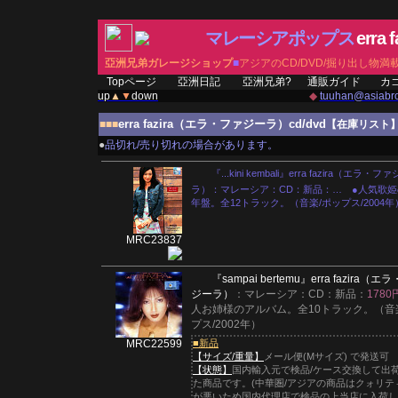
マレーシアポップス
erra f
亞洲兄弟ガレージショップ
■
アジアのCD/DVD/掘り出し物満
Topページ
亞洲日記
亞洲兄弟?
通販ガイド
カ
up
▲
▼
down
◆
tuuhan@asiabro
erra fazira（エラ・ファジーラ）cd/dvd
■■■
【在庫リスト
●
品切れ/売り切れの場合があります。
『...kini kembali』erra fazira（エラ・フ
ラ）：マレーシア：CD：新品：… ●人気歌姫の
年盤。全12トラック。（音楽/ポップス/2004年
MRC23837
『sampai bertemu』
erra fazira（エ
ジーラ）
：マレーシア：CD：新品：
1780
人お姉様のアルバム。全10トラック。（音
プス/2002年）
MRC22599
■新品
【サイズ/重量】
メール便(Mサイズ) で発送可
【状態】
国内輸入元で検品/ケース交換して出
た商品です。(中華圏/アジアの商品はクォリテ
が悪いため国内代理店で検品の上当店に入荷し