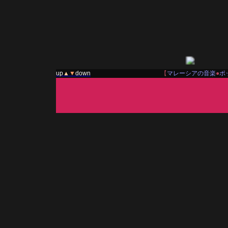
up
▲
▼
down
【
マレーシアの音楽
●
ポ