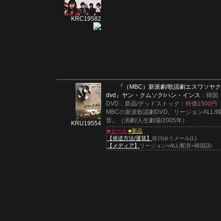
KRC19582
『（MBC）新派劇/歌謡劇エスワソヤ
dvd』
ヤン・クムソク/ハン・インス
：韓国
DVD：新品/デッドストック：
特価1500円
MBCの新派歌謡劇DVD。リージョンALL/
音。（演劇/人生劇場/2005年）
KRU19554
■セール
■新品
【発送方法/運賃】
佐川ゆうメール(L)
【メディア】
リージョン=ALL/配音=韓国語/