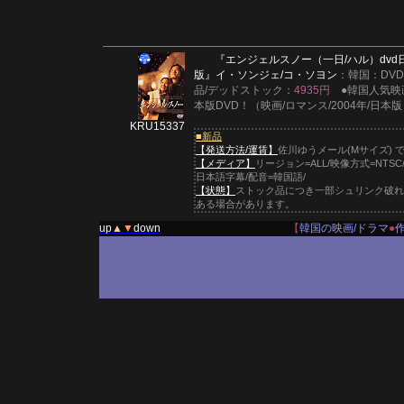
『エンジェルスノー（一日/ハル）dvd
版』
イ・ソンジェ/コ・ソヨン
：韓国：DV
品/デッドストック：
4935円
●韓国人気映
本版DVD！（映画/ロマンス/2004年/日本
KRU15337
■新品
【発送方法/運賃】
佐川ゆうメール(Mサイズ) 
【メディア】
リージョン=ALL/映像方式=NTSC
日本語字幕/配音=韓国語/
【状態】
ストック品につき一部シュリンク破れ
ある場合があります。
up
▲
▼
down
【
韓国の映画/ドラマ
●