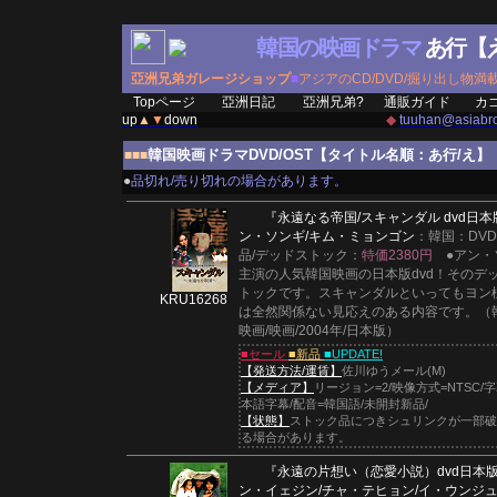
韓国の映画ドラマ
あ行【
亞洲兄弟ガレージショップ
■
アジアのCD/DVD/掘り出し物満
Topページ
亞洲日記
亞洲兄弟?
通販ガイド
カ
up
▲
▼
down
◆
tuuhan@asiabro
韓国映画ドラマDVD/OST【タイトル名順：あ行/え】
■■■
●
品切れ/売り切れの場合があります。
『永遠なる帝国/スキャンダル dvd日本
ン・ソンギ/キム・ミョンゴン
：韓国：DV
品/デッドストック：
特価2380円
●アン・
主演の人気韓国映画の日本版dvd！そのデ
トックです。スキャンダルといってもヨン
KRU16268
は全然関係ない見応えのある内容です。（
映画/映画/2004年/日本版）
■セール
■新品
■UPDATE!
【発送方法/運賃】
佐川ゆうメール(M)
【メディア】
リージョン=2/映像方式=NTSC/
本語字幕/配音=韓国語/未開封新品/
【状態】
ストック品につきシュリンクが一部破
る場合があります。
『永遠の片想い（恋愛小説）dvd日本
ン・イェジン/チャ・テヒョン/イ・ウンジ