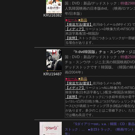
国：DVD：新品/デッドストック：
特価298
人気韓国映画の日本版dvd。（映画/ロマンス/
年/日本版）
KRU16382
■セール
■新品
【発送方法/運賃】
佐川ゆうメール(Mサイズ) 
【メディア】
リージョン=2/映像方式=NTSC/
本語字幕/配音=韓国語/
【状態】
ストック品につきシュリンクが一部破
る場合があります。
『h dvd韓国版』
チョ・スンウ/チ・ジ
国：DVD：新品/デッドストック：
特価250
チョ・スンウ/チ・ジニ主演の韓国映画DV
デッドストックです！韓国版。（韓国の映画
画/2004年）
KRU19487
■セール
■新品
【発送方法/運賃】
佐川ゆうメール(M)
【メディア】
リージョン=ALL/映像方式=NTSC
韓英字幕(日本語字幕なし)/配音=韓国語/未開封
【状態】
デッドストックにつき経年劣化や若干
レ/ヨレ/凸凹/日焼け/角ぶつけ/汚れ/シュリンク
ースひび/表紙コーティング浮き(雑誌の場合)
があります。多少のことはご容赦下さい。ただ
では概ね良品です。
『Sダイアリーost』v.a.：韓国：CD：新品
ストック：… ●全23トラック。（映画/サントラ/
年）